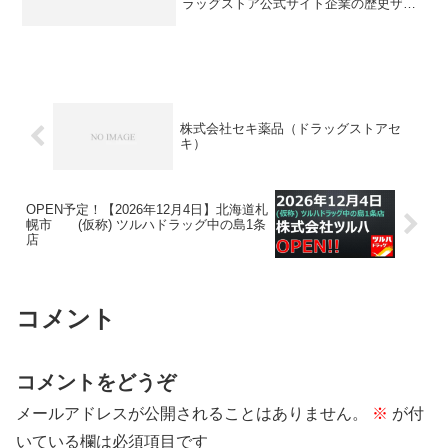
ラッグストア公式サイト企業の歴史ザグ
ザグは岡山県岡山市に本社を置くドラッ
グストアチェーンです。中国地方を中心
に、岡山・広島・鳥取・島根・山口の5県
を主要エリアとし...
株式会社セキ薬品（ドラッグストアセ
キ）
OPEN予定！【2026年12月4日】北海道札
幌市 (仮称) ツルハドラッグ中の島1条
店
コメント
コメントをどうぞ
メールアドレスが公開されることはありません。
※
が付
いている欄は必須項目です