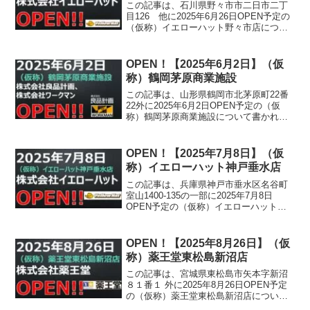
この記事は、石川県野々市市二日市二丁
目126 他に2025年6月26日OPEN予定の
（仮称）イエローハット野々市店につい
て書かれています。
OPEN！【2025年6月2日】（仮
称）鶴岡茅原商業施設
この記事は、山形県鶴岡市北茅原町22番
22外に2025年6月2日OPEN予定の（仮
称）鶴岡茅原商業施設について書かれて
います。
OPEN！【2025年7月8日】（仮
称）イエローハット神戸垂水店
この記事は、兵庫県神戸市垂水区名谷町
室山1400-135の一部に2025年7月8日
OPEN予定の（仮称）イエローハット神
戸垂水店について書かれています。
OPEN！【2025年8月26日】（仮
称）薬王堂東松島新沼店
この記事は、宮城県東松島市矢本字新沼
８１番１ 外に2025年8月26日OPEN予定
の（仮称）薬王堂東松島新沼店について
書かれています。