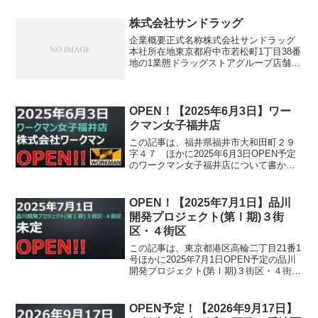
株式会社サンドラッグ
企業概要正式名称株式会社サンドラッグ
本社所在地東京都府中市若松町1丁目38番
地の1業態ドラッグストアグループ店舗数
ドラッグストア1,080店・ディスカウント
ストア393店（2024年2月末時点）公式サ
イト企業の歴史サンドラッグは1965年
（...
OPEN！【2025年6月3日】ワー
クマン女子福井店
この記事は、福井県福井市大和田町２９
字４７ ほかに2025年6月3日OPEN予定
のワークマン女子福井店について書かれ
ています。
OPEN！【2025年7月1日】品川
開発プロジェクト(第Ⅰ期)３街
区・４街区
この記事は、東京都港区高輪二丁目21番1
号ほかに2025年7月1日OPEN予定の品川
開発プロジェクト(第Ⅰ期)３街区・４街区
について書かれています。
OPEN予定！【2026年9月17日】