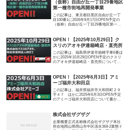
（仮称）自由が丘一丁目29番地区
第一種市街地再開発事業
この記事は、東京都目黒区自由が丘一丁
目100番1に2026年9月17日OPEN予定の
（仮称）自由が丘一丁目29番地区第一種
市街地再開発事業について書かれていま
す。
OPEN！【2025年10月29日】ク
スリのアオキ伊達箱崎店・直売所
この記事は、福島県伊達市箱崎字東6番ほ
かに2025年10月29日OPEN予定のクスリ
のアオキ伊達箱崎店・直売所について書
かれています。
OPEN！【2025年6月3日】アミ
ーゴ福井大和田店
この記事は、福井県福井市大和田町２９
字４７ ほかに2025年6月3日OPEN予定
のアミーゴ福井大和田店について書かれ
ています。
株式会社ザグザグ
企業概要正式名称株式会社ザグザグ本社
所在地岡山県岡山市中区清水369-2業態ド