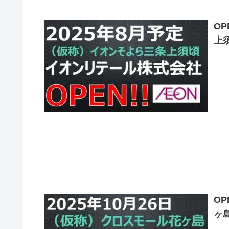
O
上
この
年
に
O
ヶ