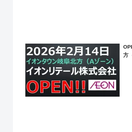
O
方
こ
かに
（