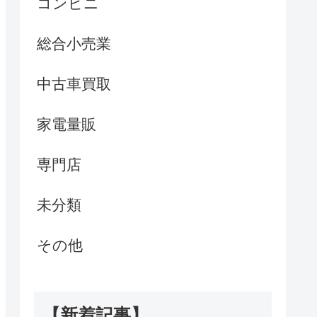
コンビニ
総合小売業
中古車買取
家電量販
専門店
未分類
その他
【新着記事】