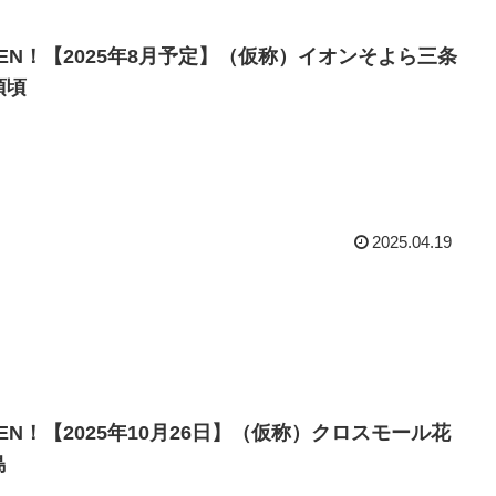
PEN！【2025年8月予定】（仮称）イオンそよら三条
須頃
記事は、新潟県三条市上須頃5001番４外29筆 に2025
8月予定OPEN予定の（仮称）イオンそよら三条上須頃
ついて書かれています。
2025.04.19
PEN！【2025年10月26日】（仮称）クロスモール花
島