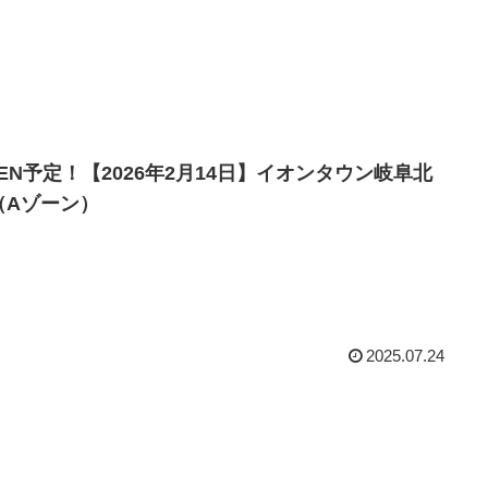
PEN予定！【2026年2月14日】イオンタウン岐阜北
（Aゾーン）
の記事は、岐阜県本巣郡北方町曲路東二丁目５６―１ほ
2026年2月14日OPEN予定のイオンタウン岐阜北方
Aゾーン）について書かれています。
2025.07.24