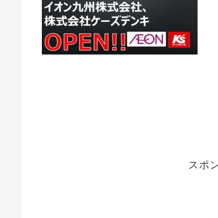
こ
区画
予
す
スポ