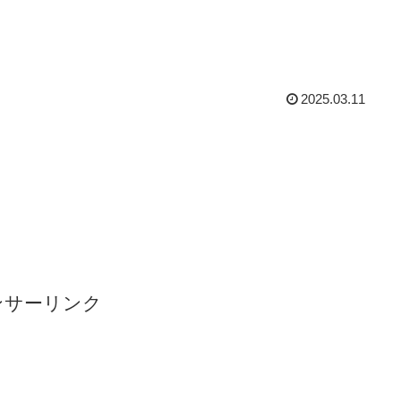
の記事は、宮崎県宮崎市花ヶ島鴨の丸890番4 外（北
）、823番3 外（南区画）に2025年10月26日OPEN
定の（仮称）クロスモール花ヶ島について書かれていま
。
2025.03.11
ンサーリンク