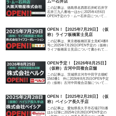
ムー石井店
この記事は、徳島県名西郡石井町石井字
石井三九八番地一ほかに2025年4月6日
OPEN予定のラ・ムー石井店について書
かれています。
OPEN！【2025年7月29日】（仮
称）ライフ板橋富士見店
この記事は、東京都板橋区富士見町4番8
号に2025年7月29日OPEN予定の（仮称）
ライフ板橋富士見店について書かれてい
ます。
OPEN予定！【2026年8月25日】
（仮称）古河中田複合店舗
この記事は、茨城県古河市中田字古畑町
1563番1 外に2026年8月25日OPEN予定
の（仮称）古河中田複合店舗について書
かれています。
OPEN！【2025年2月28日】（仮
称）ベイシア長久手店
この記事は、愛知県長久手市石場2701番
ほか12筆に2025年2月28日OPEN予定の