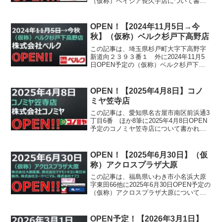
（仮称）ベイシア長久手店について書か
れています。
OPEN！【2024年11月5日→今
秋】（仮称）ベルク杉戸下高野店
この記事は、埼玉県杉戸町大字下高野字
新道向２３９３番１ 外に2024年11月5
日OPEN予定の（仮称）ベルク杉戸下高
野店について書かれています。
OPEN！【2025年4月8日】コノ
ミヤ笠寺店
この記事は、愛知県名古屋市南区前浜通3
丁目6番 ほか8筆に2025年4月8日OPEN
予定のコノミヤ笠寺店について書かれて
います。
OPEN！【2025年6月30日】（仮
称）アクロスプラザ大原
この記事は、福島県いわき市小名浜大原
字東田66他に2025年6月30日OPEN予定の
（仮称）アクロスプラザ大原について書
かれています。
OPEN予定！【2026年3月1日】