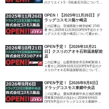
のクリエイトS・D佐倉石川店について書
かれています。
OPEN！【2025年11月26日】ド
ラッグコスモス龍ケ崎店
この記事は、茨城県龍ケ崎市砂町 2743
番 外に2025年11月26日OPEN予定のドラ
ッグコスモス龍ケ崎店について書かれて
います。
OPEN予定！【2026年10月21
日】クスリのアオキ石和温泉駅前
店
この記事は、山梨県笛吹市石和町駅前１
４番６に2026年10月21日OPEN予定のク
スリのアオキ石和温泉駅前店について書
かれています。
OPEN予定！【2026年9月6日】
ドラッグコスモス東郷中央店
この記事は、愛知県東郷中央土地区画整
理事業15街区の3ほかに2026年9月6日
OPEN予定のドラッグコスモス東郷中央
店について書かれています。