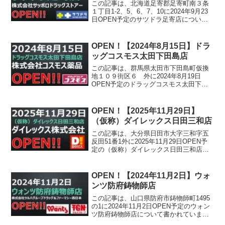
この記事は、北海道足寄郡足寄町南３条
１丁目1-2、5、6、7、10に2024年9月23
日OPEN予定のサツドラ足寄店について
書かれています。
OPEN！【2024年8月15日】ドラ
ッグコスモス太田下田島店
この記事は、群馬県太田市下田島町仮換
地１０９街区６ 外に2024年8月19日
OPEN予定のドラッグコスモス太田下田
島店について書かれています。
OPEN！【2025年11月29日】
（仮称）ダイレックス日田三和店
この記事は、大分県日田市大字三和字五
反田51番1外に2025年11月29日OPEN予
定の（仮称）ダイレックス日田三和店に
ついて書かれています。
OPEN！【2024年11月2日】ウォ
ンツ防府鋳物師店
この記事は、山口県防府市鋳物師町1495
の1に2024年11月2日OPEN予定のウォン
ツ防府鋳物師店について書かれていま
す。