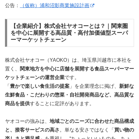
公告：
（仮称）浦和沼影商業施設計画
【企業紹介】株式会社ヤオコーとは？｜関東圏
を中心に展開する高品質・高付加価値型スーパ
ーマーケットチェーン
株式会社ヤオコー（YAOKO）は、埼玉県川越市に本社を
置く、
関東地方を中心に店舗を展開する食品スーパーマー
ケットチェーンの運営企業
です。
「
豊かで楽しい食生活の提案
」を企業理念に掲げ、
新鮮な
生鮮食品・こだわりの惣菜・自社開発商品など、高品質な
商品を提供
することに定評があります。
ヤオコーの強みは、
地域ごとのニーズに合わせた商品構成
と、接客サービスの高さ
。単なる安さではなく「
買い物の
楽しさと満足感
」を重視し、“ちょっといいものを、ちょ