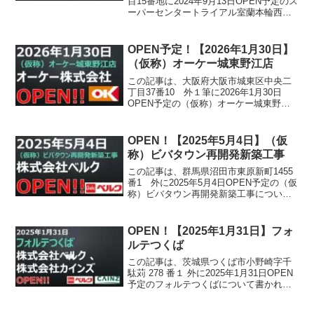
目15番地に2024年9月13日OPEN予定のス
ーパーセンタートライアル室蘭本輪西店
について書かれています。
OPEN予定！【2026年1月30日】
（仮称）オーケー城東野江店
この記事は、大阪府大阪市城東区中央二
丁目37番10 外１筆に2026年1月30日
OPEN予定の（仮称）オーケー城東野江
店について書かれています。
OPEN！【2025年5月4日】（仮
称）ビバタウン再開発新築工事
この記事は、群馬県沼田市東原新町1455
番1 外に2025年5月4日OPEN予定の（仮
称）ビバタウン再開発新築工事について
書かれています。
OPEN！【2025年1月31日】フォ
ルテつくば
この記事は、茨城県つくば市小野崎字千
駄苅 278 番１ 外に2025年1月31日OPEN
予定のフォルテつくばについて書かれて
います。