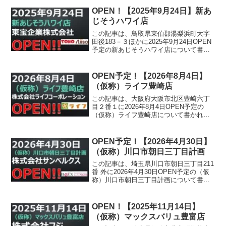
OPEN！【2025年9月24日】新あ
じそうハワイ店
この記事は、鳥取県東伯郡湯梨浜町大字
田後183－３ほかに2025年9月24日OPEN
予定の新あじそうハワイ店について書か
れています。
OPEN予定！【2026年8月4日】
（仮称）ライフ豊崎店
この記事は、大阪府大阪市北区豊崎六丁
目２番１に2026年8月4日OPEN予定の
（仮称）ライフ豊崎店について書かれて
います。
OPEN予定！【2026年4月30日】
（仮称）川口市朝日三丁目計画
この記事は、埼玉県川口市朝日三丁目211
番 外に2026年4月30日OPEN予定の（仮
称）川口市朝日三丁目計画について書か
れています。
OPEN！【2025年11月14日】
（仮称）マックスバリュ豊富店