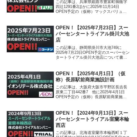
この記事は、兵庫県姫路市豊富町御蔭字
四辻1291番2ほかに2025年11月14日
OPEN予定の（仮称）マックスバリュ豊
富店について書かれています。
OPEN！【2025年7月23日】スー
パーセンタートライアル掛川大池
店
この記事は、静岡県掛川市大池749に
2025年7月23日OPEN予定のスーパーセン
タートライアル掛川大池店について書か
れています。
OPEN！【2025年4月1日】（仮
称）長原駅前商業施設計画
この記事は、大阪府大阪市平野区長吉長
原東二丁目442番7 他に2025年4月1日
OPEN予定の（仮称）長原駅前商業施設
計画について書かれています。
OPEN！【2024年9月13日】スー
パーセンタートライアル室蘭本輪
西店
この記事は、北海道室蘭市本輪西町１丁