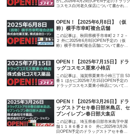
かに2026年4月29日OPEN予定のドラッグ
コスモス白河老久保店について書かれて
います。
OPEN！【2025年6月8日】（仮
称）横手市幸町複合店舗
この記事は、秋田県横手市幸町２７２－
２ 外に2025年6月8日OPEN予定の（仮
称）横手市幸町複合店舗について書かれ
ています。
OPEN！【2025年7月15日】ドラ
ッグコスモス栗東小柿店
この記事は、滋賀県栗東市小柿三丁目 53
番１ ほかに2025年7月15日OPEN予定の
ドラッグコスモス栗東小柿店について書
かれています。
OPEN！【2025年3月26日】ドラ
ッグストアセキ春日部米島店、セ
ブンイレブン春日部大衾店
この記事は、埼玉県春日部市米島字中屋
舗１１８６番２８０ 外に2025年3月26
日OPEN予定のドラッグストアセキ春日
部米島店、セブンイレブン春日部大衾店