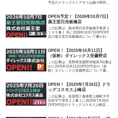
予定のドラッグストアモリ山陽小野田日
の出店について書かれています。
OPEN予定！【2026年10月7日】
薬王堂日光板橋店
この記事は、栃木県日光市板橋字東原３
１９５番１ 外に2026年10月7日OPEN予
定の薬王堂日光板橋店について書かれて
います。
OPEN！【2025年10月11日】
（仮称）ダイレックス安曇野店
この記事は、長野県安曇野市穂高761番ほ
かに2025年10月11日OPEN予定の（仮
称）ダイレックス安曇野店について書か
れています。
OPEN！【2025年7月26日】ドラ
ッグコスモス上峰店
この記事は、佐賀県三養基郡上峰町大字
坊所字下津毛２２番１に2025年7月26日
OPEN予定のドラッグコスモス上峰店に
ついて書かれています。