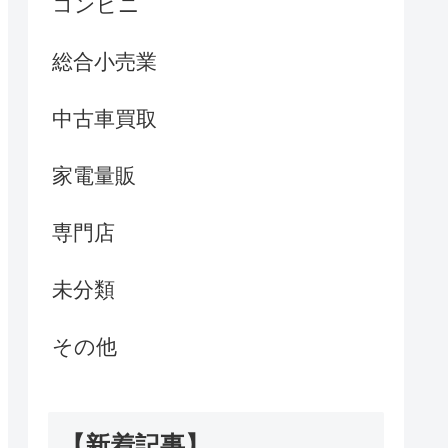
コンビニ
総合小売業
中古車買取
家電量販
専門店
未分類
その他
【新着記事】