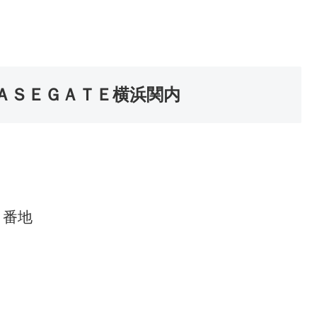
】ＢＡＳＥＧＡＴＥ横浜関内
１番地