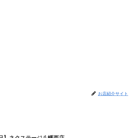
お店紹介サイト
月2日】ネクステージ八幡西店