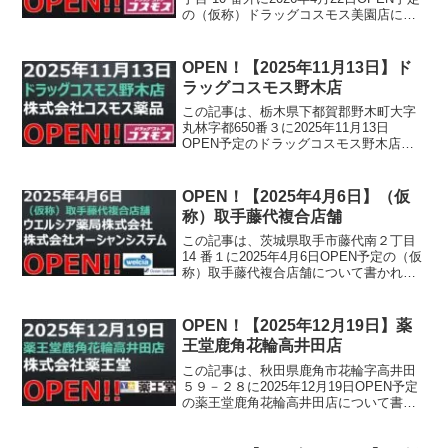
の（仮称）ドラッグコスモス美園店につ
いて書かれています。
OPEN！【2025年11月13日】ド
ラッグコスモス野木店
この記事は、栃木県下都賀郡野木町大字
丸林字都650番３に2025年11月13日
OPEN予定のドラッグコスモス野木店に
ついて書かれています。
OPEN！【2025年4月6日】（仮
称）取手藤代複合店舗
この記事は、茨城県取手市藤代南２丁目
14 番１に2025年4月6日OPEN予定の（仮
称）取手藤代複合店舗について書かれて
います。
OPEN！【2025年12月19日】薬
王堂鹿角花輪高井田店
この記事は、秋田県鹿角市花輪字高井田
５９－２８に2025年12月19日OPEN予定
の薬王堂鹿角花輪高井田店について書か
れています。