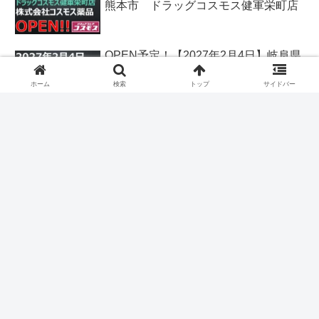
熊本市 ドラッグコスモス健軍栄町店
OPEN予定！【2027年2月4日】岐阜県
各務原市 クスリのアオキ鵜沼古市場
店
ホーム
検索
トップ
サイドバー
OPEN予定！【2026年12月25日】香川
県丸亀市 クスリのアオキ丸亀飯野店
【タグ】
北海道
青森県
岩手県
宮城県
秋田県
山形県
福島県
茨城県
栃木県
群馬県
埼玉県
千葉県
東京都
神奈川県
新潟県