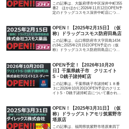
この記事は、大阪府堺市中区深井中町355
番2 ほかほかに2026年11月12日OPEN予
定のドラッグコスモス深井中町店につい
て書かれています。
OPEN！【2025年2月15日】（仮
称）ドラッグコスモス防府田島店
この記事は、山口県防府市大字田島1434
の34に2025年2月15日OPEN予定の（仮
称）ドラッグコスモス防府田島店につい
て書かれています。
OPEN予定！【2026年10月20
日】千葉県銚子市 クリエイト
S・D銚子諸持町店
この記事は、千葉県銚子市諸持町１８番
３に2026年10月20日OPEN予定のクリエ
イトS・D銚子諸持町店について書かれて
います。
OPEN！【2025年3月31日】（仮
称）ドラッグストアモリ筑紫野市
塔原店
この記事は、福岡県筑紫野市塔原東四丁