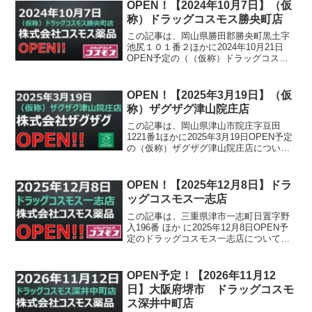
OPEN！【2024年10月7日】（仮
称）ドラッグコスモス勝央町店
この記事は、岡山県勝田郡勝央町黒土字
池尻１０１番２ほかに2024年10月21日
OPEN予定の（（仮称）ドラッグコスモ
ス勝央町店について書かれています。
OPEN！【2025年3月19日】（仮
称）ザグザグ津山院庄店
この記事は、岡山県津山市院庄字豆田
1221番1ほかに2025年3月19日OPEN予定
の（仮称）ザグザグ津山院庄店について
書かれています。
OPEN！【2025年12月8日】ドラ
ッグコスモス一志店
この記事は、三重県津市一志町日置字野
入196番 ほか に2025年12月8日OPEN予
定のドラッグコスモス一志店について書
かれています。
OPEN予定！【2026年11月12
日】大阪府堺市 ドラッグコスモ
ス深井中町店