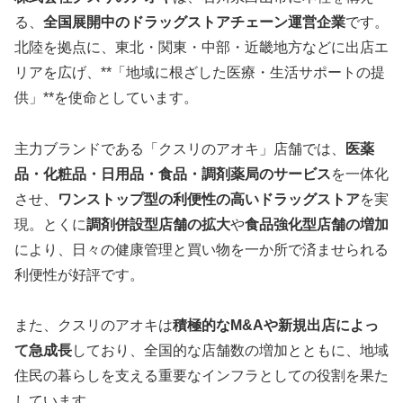
る、
全国展開中のドラッグストアチェーン運営企業
です。
北陸を拠点に、東北・関東・中部・近畿地方などに出店エ
リアを広げ、**「地域に根ざした医療・生活サポートの提
供」**を使命としています。
主力ブランドである「クスリのアオキ」店舗では、
医薬
品・化粧品・日用品・食品・調剤薬局のサービス
を一体化
させ、
ワンストップ型の利便性の高いドラッグストア
を実
現。とくに
調剤併設型店舗の拡大
や
食品強化型店舗の増加
により、日々の健康管理と買い物を一か所で済ませられる
利便性が好評です。
また、クスリのアオキは
積極的なM&Aや新規出店によっ
て急成長
しており、全国的な店舗数の増加とともに、地域
住民の暮らしを支える重要なインフラとしての役割を果た
しています。