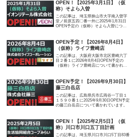
OPEN！【2025年3月1日】（仮
称）そよら入曽
この記事は、埼玉県狭山市大字南入曽字
堂ノ前原五四〇番一外に2025年1月31日
OPEN予定の（仮称）そよら入曽につい
て書かれています。
OPEN予定！【2026年8月4日】
（仮称）ライフ豊崎店
この記事は、大阪府大阪市北区豊崎六丁
目２番１に2026年8月4日OPEN予定の
（仮称）ライフ豊崎店について書かれて
います。
OPEN予定！【2026年9月30日】
藤三白岳店
この記事は、広島県呉市広両谷一丁目１
１５９０番１に2025年9月30日OPEN予定
の藤三白岳店について書かれています。
OPEN！【2025年2月5日】（仮
称）川口市川口五丁目計画
この記事は、埼玉県川口市川口5丁目83番