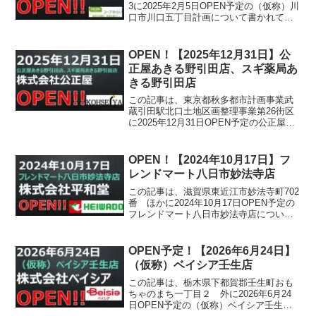
3に2025年2月5日OPEN予定の（仮称）川
口市川口五丁目計画について書かれてい
ます。
OPEN！【2025年12月31日】公
正屋あきる野引田店、スギ薬局あ
きる野引田店
この記事は、東京都秋多都市計画事業武
蔵引田駅北口土地区画整理事業第26街区
に2025年12月31日OPEN予定の公正屋あ
きる野引田店、スギ薬局あきる野引田店
について書かれています。
OPEN！【2024年10月17日】フ
レンドマート八日市妙法寺店
この記事は、滋賀県東近江市妙法寺町702
番 ほかに2024年10月17日OPEN予定の
フレンドマート八日市妙法寺店について
書かれています。
OPEN予定！【2026年6月24日】
（仮称）ベイシア壬生店
この記事は、栃木県下都賀郡壬生町おも
ちゃのまち一丁目２ 外に2026年6月24
日OPEN予定の（仮称）ベイシア壬生店