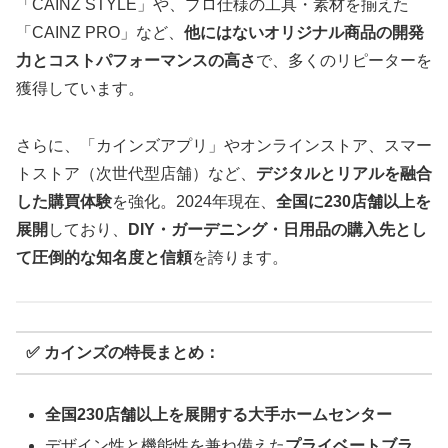
「CAINZ STYLE」や、プロ仕様の工具・素材を揃えた
「CAINZ PRO」など、
他にはないオリジナル商品の開発
力とコストパフォーマンスの高さ
で、多くのリピーターを
獲得しています。
さらに、「カインズアプリ」やオンラインストア、スマー
トストア（次世代型店舗）など、
デジタルとリアルを融合
した購買体験
を強化。2024年現在、
全国に230店舗以上を
展開
しており、
DIY・ガーデニング・日用品の購入先とし
て圧倒的な知名度と信頼
を誇ります。
✅ カインズの特長まとめ：
全国230店舗以上を展開する大手ホームセンター
デザイン性と機能性を兼ね備えた
プライベートブラ