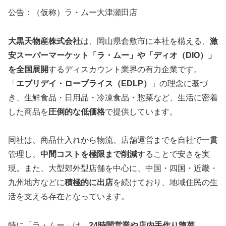
公告：（仮称）ラ・ムー大津瀬田店
大黒天物産株式会社
は、岡山県倉敷市に本社を構える、
激
安スーパーマーケット「ラ・ムー」や「ディオ（DIO）」
を全国展開
するディスカウント業界の有力企業です。
「
エブリデイ・ロープライス（EDLP）
」の理念に基づ
き、生鮮食品・日用品・冷凍食品・惣菜など、生活に密着
した商品を
圧倒的な低価格
で提供しています。
同社は、商品仕入れから物流、店舗運営までを自社で一貫
管理し、
中間コストを極限まで削減
することで安さを実
現。また、大型郊外型店舗を中心に、中国・四国・近畿・
九州地方などに
積極的に出店
を続けており、地域住民の生
活を支える存在となっています。
特に「ラ・ムー」は、
24時間営業や店内手作り惣菜、