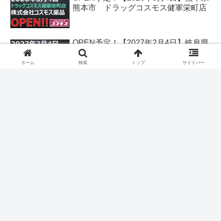
熊本市 ドラッグコスモス健軍栄町店
OPEN予定！【2027年2月4日】岐阜県
各務原市 クスリのアオキ鵜沼古市場
店
ホーム
検索
トップ
サイドバー
OPEN予定！【2026年12月25日】香川
県丸亀市 クスリのアオキ丸亀飯野店
【タグ】
北海道
青森県
岩手県
宮城県
秋田県
山形県
福島県
茨城県
栃木県
群馬県
埼玉県
千葉県
東京都
神奈川県
新潟県