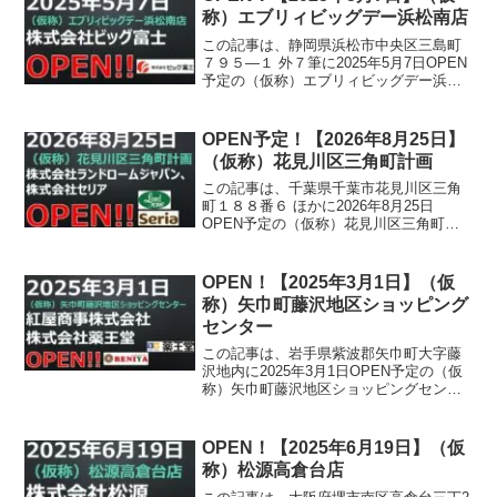
称）エブリィビッグデー浜松南店
この記事は、静岡県浜松市中央区三島町
７９５―１ 外７筆に2025年5月7日OPEN
予定の（仮称）エブリィビッグデー浜松
南店について書かれています。
OPEN予定！【2026年8月25日】
（仮称）花見川区三角町計画
この記事は、千葉県千葉市花見川区三角
町１８８番６ ほかに2026年8月25日
OPEN予定の（仮称）花見川区三角町計
画について書かれています。
OPEN！【2025年3月1日】（仮
称）矢巾町藤沢地区ショッピング
センター
この記事は、岩手県紫波郡矢巾町大字藤
沢地内に2025年3月1日OPEN予定の（仮
称）矢巾町藤沢地区ショッピングセンタ
ーについて書かれています。
OPEN！【2025年6月19日】（仮
称）松源高倉台店