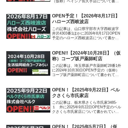
（仮称）ベイシア長久手店について書か
れています。
OPEN予定！【2026年8月17日】
ハローズ西岐波店
この記事は、山口県宇部市大字西岐波字
井沢4303番1ほかに2026年8月17日OPEN
予定のハローズ西岐波店について書かれ
ています。
OPEN!!【2024年10月28日】（仮
称）コープ坂戸薬師町店
この記事は、埼玉県坂戸市薬師町28番1外
に2024年10月30日OPEN予定の（仮称）
コープ坂戸薬師町店について書かれてい
ます。
OPEN！【2025年9月22日】ベル
クさくら市氏家店
この記事は、栃木県さくら市氏家3485-
１ 外に2025年9月22日OPEN予定のベル
クさくら市氏家店について書かれていま
す。
OPEN！【2025年5月7日】（仮