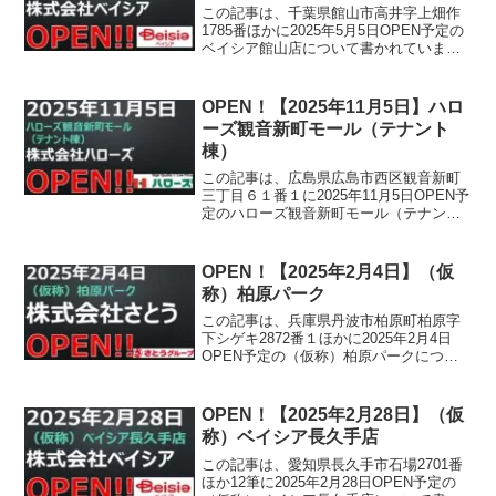
この記事は、千葉県館山市高井字上畑作
1785番ほかに2025年5月5日OPEN予定の
ベイシア館山店について書かれていま
す。
OPEN！【2025年11月5日】ハロ
ーズ観音新町モール（テナント
棟）
この記事は、広島県広島市西区観音新町
三丁目６１番１に2025年11月5日OPEN予
定のハローズ観音新町モール（テナント
棟）について書かれています。
OPEN！【2025年2月4日】（仮
称）柏原パーク
この記事は、兵庫県丹波市柏原町柏原字
下シゲキ2872番１ほかに2025年2月4日
OPEN予定の（仮称）柏原パークについ
て書かれています。
OPEN！【2025年2月28日】（仮
称）ベイシア長久手店
この記事は、愛知県長久手市石場2701番
ほか12筆に2025年2月28日OPEN予定の